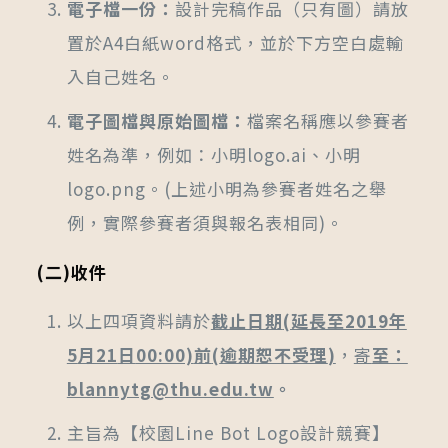
電子檔一份
：
設計完稿作品（只有圖）請放
置於A4白紙word格式，並於下方空白處輸
入自己姓名。
電子圖檔與原始圖檔
：
檔案名稱應以參賽者
姓名為準，例如：小明logo.ai、小明
logo.png。(上述小明為參賽者姓名之舉
例，實際參賽者須與報名表相同)。
(
二
)
收件
以上四項資料請於
截止日期
(延長至2019
年
5
月21
日
00:00)
前
(
逾期恕不受理
)
，
寄
至：
blannytg@thu.edu.tw
。
主旨為【校園Line Bot Logo設計競賽】