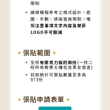
限制
請按模板參考之格式設計，底
圖、字數、排版皆無限制，唯
獨
注意事項文字內容及禁菸
LOGO不可刪減
張貼範圍
全校
有壓克力板的廁所
(一校二
校所有教學大樓包含男女宿舍)
目前統計可張貼數量至多為
973份
張貼申請表單