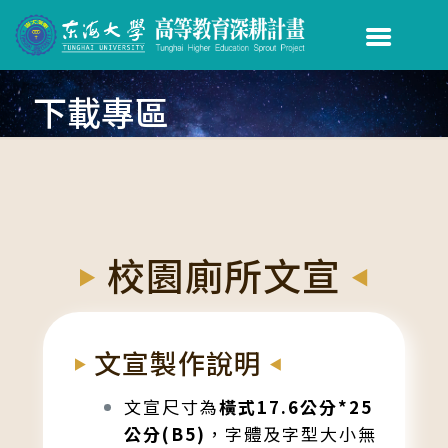
下載專區
校園廁所文宣
文宣製作說明
文宣尺寸為
橫式17.6公分*25
公分(B5)
，字體及字型大小無