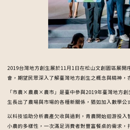
2019台灣地方創生展於11月1日在松山文創園區展
會，期望民眾深入了解臺灣地方創生之概念與精神，
「市農×農農×農市」是臺中參與2019年臺灣地方
生長出了農場與市場的各種新關係，猶如加入數學公
以科技協助分析農產欠收與過剩，青農開始迴游投入
小農的多樣性，一次滿足消費者對豐富餐桌的需求，