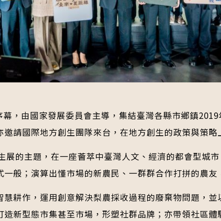
開序幕，由國家發展委員會主導，集結臺灣各縣市鄉鎮20
亦邀請國際地方創生團隊來台，在地方創生的政策與策略
創生展的主題，在一座薈萃中臺灣人文、經濟的都會型城
式一般；演算出懂市場的新農民、一群群合作打拼的農友
智慧耕作，運用創意解決梨農採收過程的廢棄物問題，並
打造新型態市集甚至市場，形塑社群品牌；亦帶領社區體