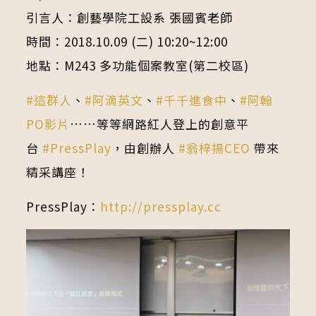
引言人：創藝學院工設系 張國賓老師
時間：2018.10.09 (二) 10:20~12:00
地點：M243 多功能個案教室(第二校區)
#
這群人
、
#
阿滴英文
、
#
千千進食中
、
#
阿翰
PO影片
……等等網路紅人登上的創意平
台
#
PressPlay
，由創辦人
#
翁梓揚CEO
帶來
精采講座！
PressPlay：
http://pressplay.cc