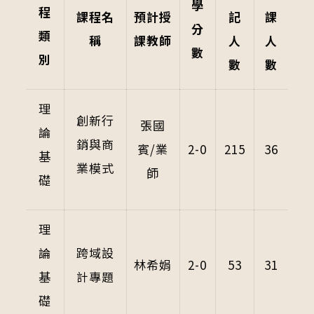
學
程
課程名
預計授
記
課
分
類
稱
課教師
人
人
數
別
數
數
理
創新行
張國
論
銷與商
賓/業
2-0
215
36
基
業模式
師
礎
理
論
跨域設
林希娟
2-0
53
31
基
計專題
礎