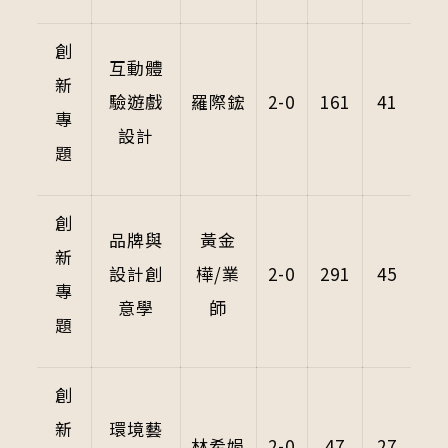
創
互動體
新
驗遊戲
羅際鋐
2-0
161
41
專
設計
題
創
品牌與
黃金
新
設計創
樺/業
2-0
291
45
專
意學
師
題
創
新
環境藝
林希娟
2-0
47
27