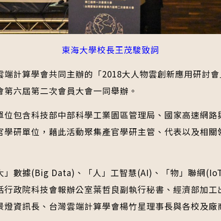
東海大學校長王茂駿致詞
端計算學會共同主辦的「2018大人物雲創新應用研討
會第六屆第二次會員大會一同舉辦。
單位包含科技部中部科學工業園區管理局、國家高速網路
官學研單位，藉此活動聚集產官學研主管、代表以及相關
ig Data)、「人」工智慧(AI)、「物」聯網(IoT)與
括行政院科技會報辦公室葉哲良副執行秘書、經濟部加工
景燈資訊長、台灣雲端計算學會楊竹星理事長與各校及廠