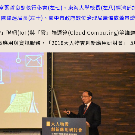
葉哲良副執行秘書(左七)、東海大學校長(左八)經濟部
陳銘煌局長(左十)、臺中市政府數位治理局籌備處蕭景燈
「物」聯網(IoT)與「雲」端運算(Cloud Computi
應用與資訊服務，「2018大人物雲創新應用研討會」 