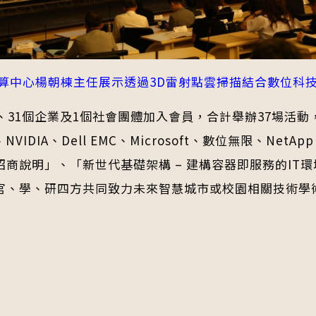
算中心楊朝棟主任展示透過3D雷射點雲掃描結合數位科
、31個企業及1個社會團體加入會員，合計舉辦37場活
IDIA、Dell EMC、Microsoft、數位無限、Ne
」、「新世代基礎架構 – 建構容器即服務的IT環境」、「
官、學、研四方共同致力未來智慧城市或校園相關技術學